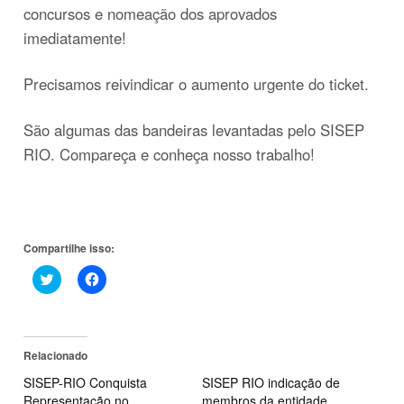
concursos e nomeação dos aprovados
imediatamente!
Precisamos reivindicar o aumento urgente do ticket.
São algumas das bandeiras levantadas pelo SISEP
RIO. Compareça e conheça nosso trabalho!
Compartilhe isso:
Clique
Clique
para
para
compartilhar
compartilhar
no
no
Twitter(abre
Facebook(abre
em
em
nova
nova
Relacionado
janela)
janela)
SISEP-RIO Conquista
SISEP RIO indicação de
Representação no
membros da entidade