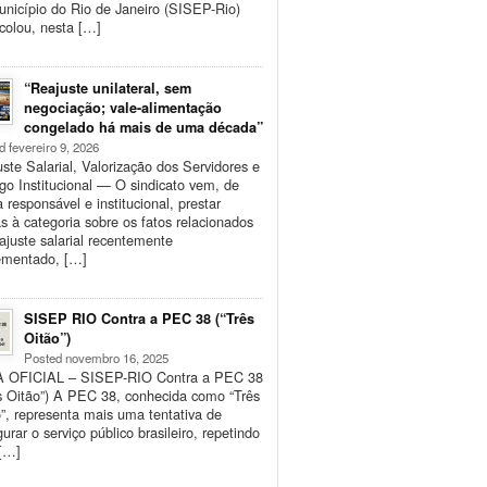
nicípio do Rio de Janeiro (SISEP-Rio)
colou, nesta […]
“Reajuste unilateral, sem
negociação; vale-alimentação
congelado há mais de uma década”
d fevereiro 9, 2026
ste Salarial, Valorização dos Servidores e
go Institucional — O sindicato vem, de
 responsável e institucional, prestar
s à categoria sobre os fatos relacionados
ajuste salarial recentemente
ementado, […]
SISEP RIO Contra a PEC 38 (“Três
Oitão”)
Posted novembro 16, 2025
 OFICIAL – SISEP-RIO Contra a PEC 38
s Oitão”) A PEC 38, conhecida como “Três
”, representa mais uma tentativa de
gurar o serviço público brasileiro, repetindo
[…]