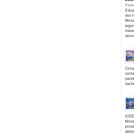
Poste
Eduar
dos 
Minis
argu
insta
reco
Comp
cont
pand
vanta
SISE
Minis
proce
defic