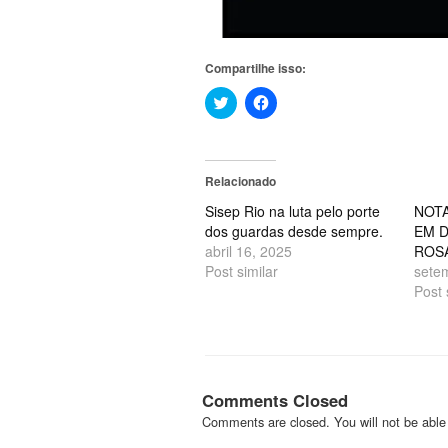
Compartilhe isso:
Clique
Clique
para
para
compartilhar
compartilhar
no
no
Twitter(abre
Facebook(abre
em
em
nova
nova
Relacionado
janela)
janela)
Sisep Rio na luta pelo porte
NOTA
dos guardas desde sempre.
EM D
abril 16, 2025
ROS
Post similar
sete
Post 
Comments Closed
Comments are closed. You will not be able 