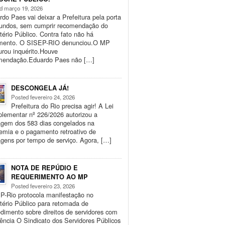
d março 19, 2026
do Paes vai deixar a Prefeitura pela porta
fundos, sem cumprir recomendação do
tério Público. Contra fato não há
mento. O SISEP-RIO denunciou.O MP
urou inquérito.Houve
mendação.Eduardo Paes não […]
DESCONGELA JÁ!
Posted fevereiro 24, 2026
Prefeitura do Rio precisa agir! A Lei
lementar nº 226/2026 autorizou a
agem dos 583 dias congelados na
emia e o pagamento retroativo de
gens por tempo de serviço. Agora, […]
NOTA DE REPÚDIO E
REQUERIMENTO AO MP
Posted fevereiro 23, 2026
P-Rio protocola manifestação no
tério Público para retomada de
dimento sobre direitos de servidores com
iência O Sindicato dos Servidores Públicos