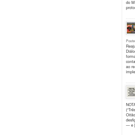
do Mu
proto
Poste
Reaju
Diálo
forma
conta
ao re
impl
NOTA
(“Trê
Oitão
desfi
— e 