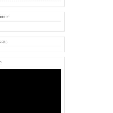
EBOOK
GLE+
O