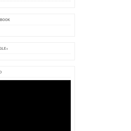
EBOOK
GLE+
O