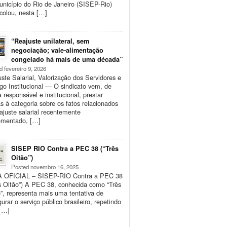
nicípio do Rio de Janeiro (SISEP-Rio)
colou, nesta […]
“Reajuste unilateral, sem
negociação; vale-alimentação
congelado há mais de uma década”
d fevereiro 9, 2026
ste Salarial, Valorização dos Servidores e
go Institucional — O sindicato vem, de
 responsável e institucional, prestar
s à categoria sobre os fatos relacionados
ajuste salarial recentemente
ementado, […]
SISEP RIO Contra a PEC 38 (“Três
Oitão”)
Posted novembro 16, 2025
 OFICIAL – SISEP-RIO Contra a PEC 38
s Oitão”) A PEC 38, conhecida como “Três
”, representa mais uma tentativa de
gurar o serviço público brasileiro, repetindo
[…]