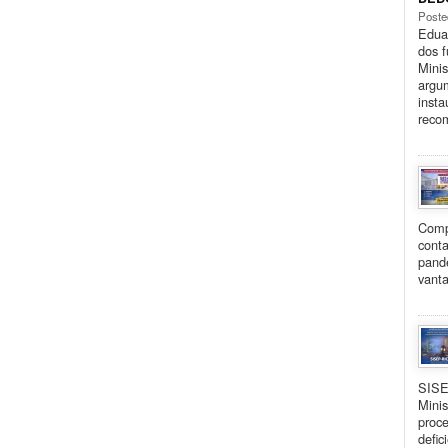
Poste
Eduar
dos 
Minis
argu
insta
reco
Comp
cont
pand
vanta
SISE
Minis
proce
defic