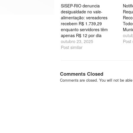
SISEP-RIO denuncia
Notif
desigualdade no vale-
Requ
alimentação: vereadores
Reco
recebem R$ 1.739,29
Todos
enquanto servidores têm
Munic
apenas R$ 12 por dia
outu
outubro 23, 2025
Post 
Post similar
Comments Closed
Comments are closed. You will not be able 