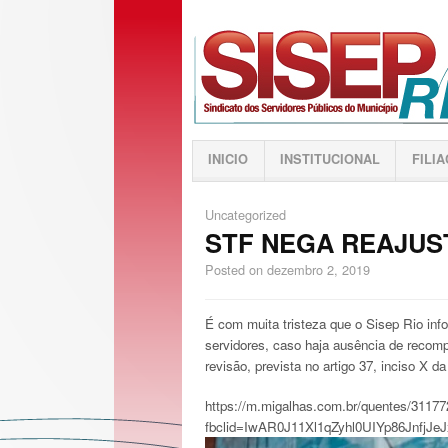
INICIO
INSTITUCIONAL
FILI
Uncategorized
STF NEGA REAJUS
Posted on
dezembro 2, 2019
É com muita tristeza que o Sisep Rio in
servidores, caso haja ausência de recomp
revisão, prevista no artigo 37, inciso X d
https://m.migalhas.com.br/quentes/311772/
fbclid=IwAR0J11Xl1qZyhl0UIYp86Jnf