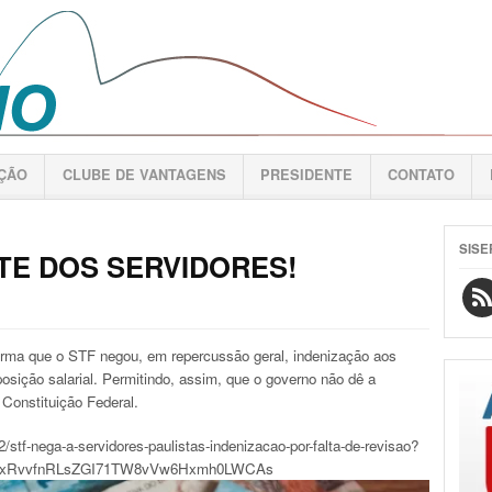
AÇÃO
CLUBE DE VANTAGENS
PRESIDENTE
CONTATO
SISE
TE DOS SERVIDORES!
forma que o STF negou, em repercussão geral, indenização aos
osição salarial. Permitindo, assim, que o governo não dê a
a Constituição Federal.
stf-nega-a-servidores-paulistas-indenizacao-por-falta-de-revisao?
jJeJxRvvfnRLsZGI71TW8vVw6Hxmh0LWCAs