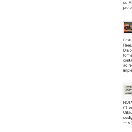
do Mu
proto
Poste
Reaju
Diálo
forma
conta
ao re
impl
NOTA
(“Trê
Oitão
desfi
— e 