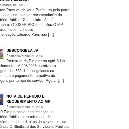
d março 19, 2026
do Paes vai deixar a Prefeitura pela porta
fundos, sem cumprir recomendação do
tério Público. Contra fato não há
mento. O SISEP-RIO denunciou.O MP
urou inquérito.Houve
mendação.Eduardo Paes não […]
DESCONGELA JÁ!
Posted fevereiro 24, 2026
Prefeitura do Rio precisa agir! A Lei
lementar nº 226/2026 autorizou a
agem dos 583 dias congelados na
emia e o pagamento retroativo de
gens por tempo de serviço. Agora, […]
NOTA DE REPÚDIO E
REQUERIMENTO AO MP
Posted fevereiro 23, 2026
P-Rio protocola manifestação no
tério Público para retomada de
dimento sobre direitos de servidores com
iência O Sindicato dos Servidores Públicos