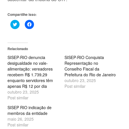
Compartilhe isso:
Clique
Clique
para
para
compartilhar
compartilhar
no
no
Twitter(abre
Facebook(abre
em
em
nova
nova
Relacionado
janela)
janela)
SISEP-RIO denuncia
SISEP-RIO Conquista
desigualdade no vale-
Representação no
alimentação: vereadores
Conselho Fiscal da
recebem R$ 1.739,29
Prefeitura do Rio de Janeiro
enquanto servidores têm
outubro 23, 2025
apenas R$ 12 por dia
Post similar
outubro 23, 2025
Post similar
SISEP RIO indicação de
membros da entidade
maio 26, 2025
Post similar