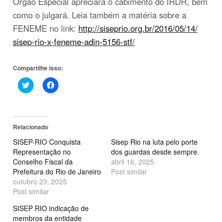
Órgão Especial apreciará o cabimento do IRDR, bem
como o julgará. Leia também a matéria sobre a
FENEME no link:
http://siseprio.org.br/
2016/05/14/
sisep-rio-x-feneme-adin-515
6-stf/
Compartilhe isso:
Clique
Clique
para
para
compartilhar
compartilhar
no
no
Twitter(abre
Facebook(abre
em
em
nova
nova
Relacionado
janela)
janela)
SISEP-RIO Conquista
Sisep Rio na luta pelo porte
Representação no
dos guardas desde sempre.
Conselho Fiscal da
abril 16, 2025
Prefeitura do Rio de Janeiro
Post similar
outubro 23, 2025
Post similar
SISEP RIO indicação de
membros da entidade