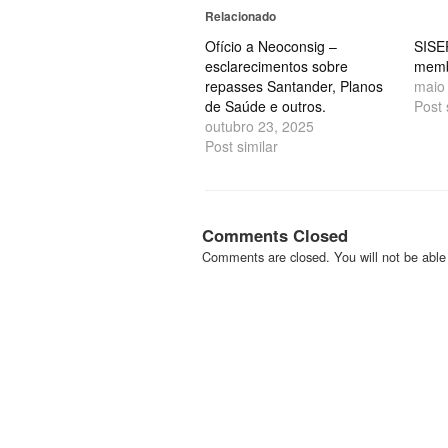
em
em
nova
nova
Relacionado
janela)
janela)
Ofício a Neoconsig –
SISE
esclarecimentos sobre
memb
repasses Santander, Planos
maio
de Saúde e outros.
Post 
outubro 23, 2025
Post similar
Comments Closed
Comments are closed. You will not be able 