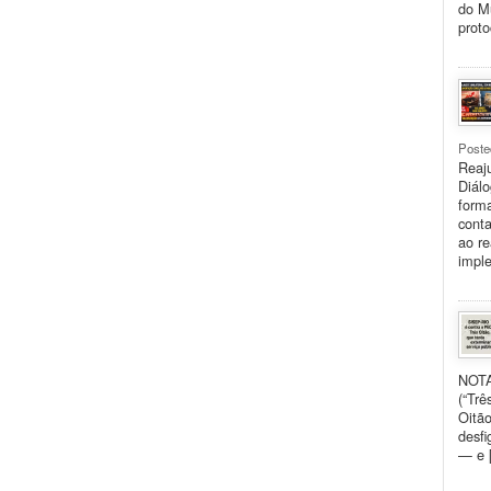
do Mu
proto
Poste
Reaju
Diálo
forma
conta
ao re
impl
NOTA
(“Trê
Oitão
desfi
— e 