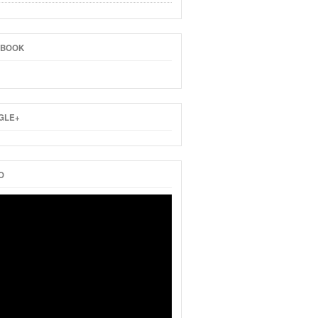
EBOOK
GLE+
O