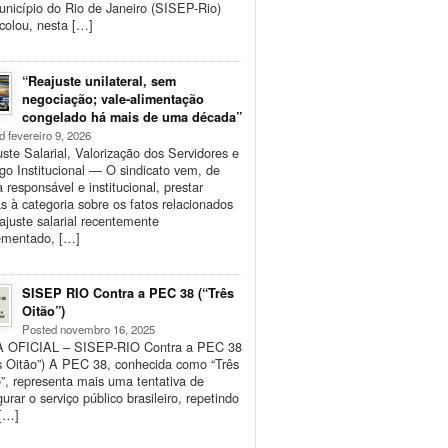
nicípio do Rio de Janeiro (SISEP-Rio)
colou, nesta […]
“Reajuste unilateral, sem
negociação; vale-alimentação
congelado há mais de uma década”
d fevereiro 9, 2026
ste Salarial, Valorização dos Servidores e
go Institucional — O sindicato vem, de
 responsável e institucional, prestar
s à categoria sobre os fatos relacionados
ajuste salarial recentemente
ementado, […]
SISEP RIO Contra a PEC 38 (“Três
Oitão”)
Posted novembro 16, 2025
 OFICIAL – SISEP-RIO Contra a PEC 38
s Oitão”) A PEC 38, conhecida como “Três
”, representa mais uma tentativa de
gurar o serviço público brasileiro, repetindo
[…]