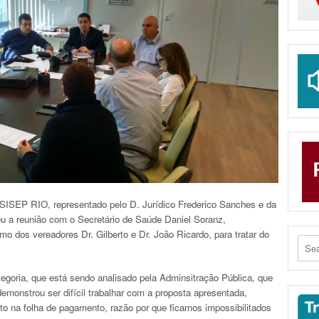
 SISEP RIO, representado pelo D. Jurídico Frederico Sanches e da
a reunião com o Secretário de Saúde Daniel Soranz,
 dos vereadores Dr. Gilberto e Dr. João Ricardo, para tratar do
goria, que está sendo analisado pela Adminsitração Pública, que
monstrou ser difícil trabalhar com a proposta apresentada,
to na folha de pagamento, razão por que ficamos impossibilitados