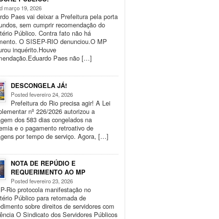
d março 19, 2026
do Paes vai deixar a Prefeitura pela porta
fundos, sem cumprir recomendação do
tério Público. Contra fato não há
mento. O SISEP-RIO denunciou.O MP
urou inquérito.Houve
mendação.Eduardo Paes não […]
DESCONGELA JÁ!
Posted fevereiro 24, 2026
Prefeitura do Rio precisa agir! A Lei
lementar nº 226/2026 autorizou a
agem dos 583 dias congelados na
emia e o pagamento retroativo de
gens por tempo de serviço. Agora, […]
NOTA DE REPÚDIO E
REQUERIMENTO AO MP
Posted fevereiro 23, 2026
P-Rio protocola manifestação no
tério Público para retomada de
dimento sobre direitos de servidores com
iência O Sindicato dos Servidores Públicos