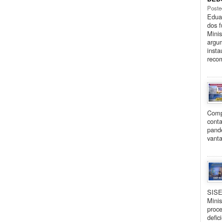
Poste
Eduar
dos 
Minis
argu
insta
reco
Comp
cont
pand
vanta
SISE
Minis
proce
defic