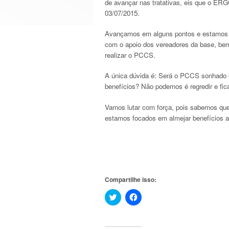
de avançar nas tratativas, eis que o ERG
03/07/2015.
Avançamos em alguns pontos e estamos lu
com o apoio dos vereadores da base, bem
realizar o PCCS.
A única dúvida é: Será o PCCS sonhado 
benefícios? Não podemos é regredir e fi
Vamos lutar com força, pois sabemos que 
estamos focados em almejar benefícios ao
Compartilhe isso:
Clique
Clique
para
para
compartilhar
compartilhar
no
no
Twitter(abre
Facebook(abre