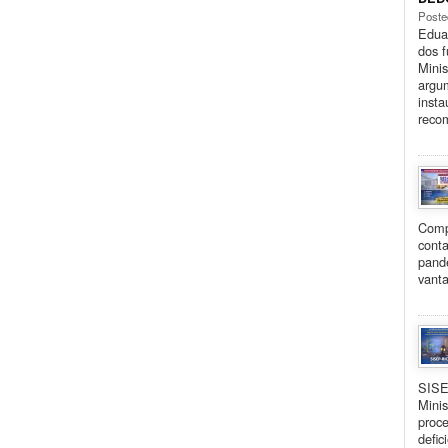
Poste
Eduar
dos 
Minis
argu
insta
reco
Comp
cont
pand
vanta
SISE
Minis
proce
defic