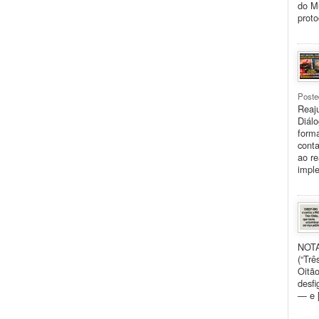
do Mu
proto
Poste
Reaju
Diálo
forma
conta
ao re
impl
NOTA
(“Trê
Oitão
desfi
— e 