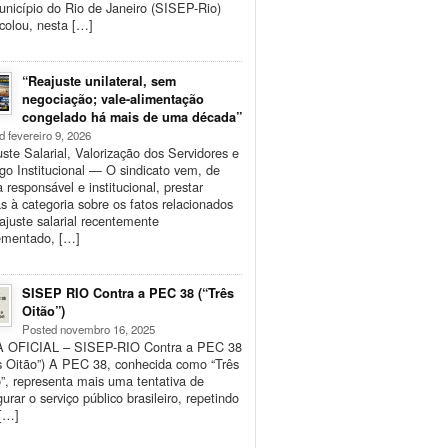
nicípio do Rio de Janeiro (SISEP-Rio)
colou, nesta […]
“Reajuste unilateral, sem
negociação; vale-alimentação
congelado há mais de uma década”
d fevereiro 9, 2026
ste Salarial, Valorização dos Servidores e
go Institucional — O sindicato vem, de
 responsável e institucional, prestar
s à categoria sobre os fatos relacionados
ajuste salarial recentemente
ementado, […]
SISEP RIO Contra a PEC 38 (“Três
Oitão”)
Posted novembro 16, 2025
 OFICIAL – SISEP-RIO Contra a PEC 38
s Oitão”) A PEC 38, conhecida como “Três
”, representa mais uma tentativa de
gurar o serviço público brasileiro, repetindo
[…]