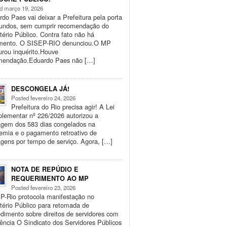
d março 19, 2026
do Paes vai deixar a Prefeitura pela porta
fundos, sem cumprir recomendação do
tério Público. Contra fato não há
mento. O SISEP-RIO denunciou.O MP
urou inquérito.Houve
mendação.Eduardo Paes não […]
DESCONGELA JÁ!
Posted fevereiro 24, 2026
Prefeitura do Rio precisa agir! A Lei
lementar nº 226/2026 autorizou a
agem dos 583 dias congelados na
emia e o pagamento retroativo de
gens por tempo de serviço. Agora, […]
NOTA DE REPÚDIO E
REQUERIMENTO AO MP
Posted fevereiro 23, 2026
P-Rio protocola manifestação no
tério Público para retomada de
dimento sobre direitos de servidores com
iência O Sindicato dos Servidores Públicos