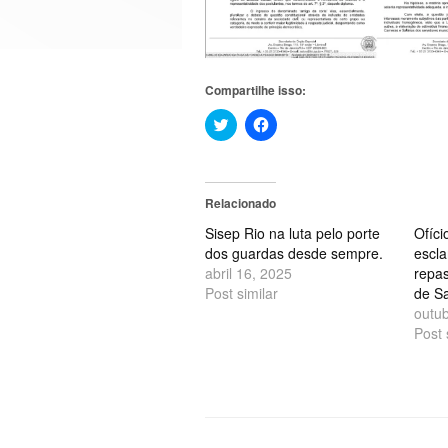
Compartilhe isso:
Clique
Clique
para
para
compartilhar
compartilhar
no
no
Twitter(abre
Facebook(abre
em
em
nova
nova
Relacionado
janela)
janela)
Sisep Rio na luta pelo porte
Ofíci
dos guardas desde sempre.
escl
abril 16, 2025
repa
Post similar
de Sa
outu
Post 