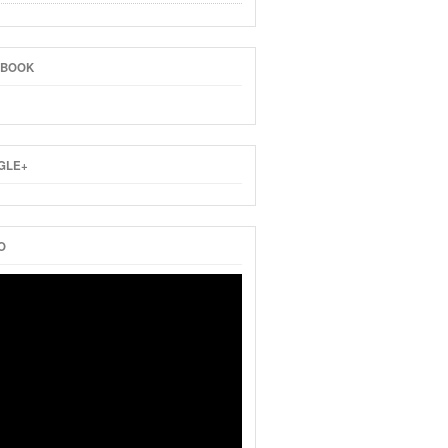
EBOOK
GLE+
O