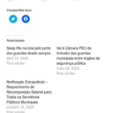
Compartilhe isso:
Clique
Clique
para
para
compartilhar
compartilhar
no
no
Twitter(abre
Facebook(abre
em
em
nova
nova
Relacionado
janela)
janela)
Sisep Rio na luta pelo porte
Vai à Câmara PEC da
dos guardas desde sempre.
inclusão das guardas
abril 16, 2025
municipais entre órgãos de
Post similar
segurança pública
maio 28, 2025
Post similar
Notificação Extrajudicial –
Requerimento de
Recomposição Salarial para
Todos os Servidores
Públicos Municipais
outubro 16, 2025
Post similar