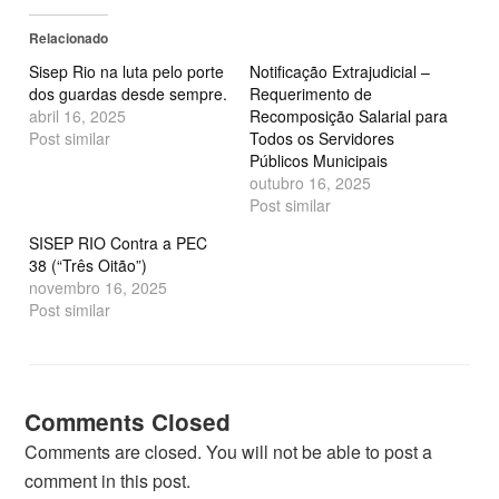
em
em
nova
nova
Relacionado
janela)
janela)
Sisep Rio na luta pelo porte
Notificação Extrajudicial –
dos guardas desde sempre.
Requerimento de
abril 16, 2025
Recomposição Salarial para
Post similar
Todos os Servidores
Públicos Municipais
outubro 16, 2025
Post similar
SISEP RIO Contra a PEC
38 (“Três Oitão”)
novembro 16, 2025
Post similar
Comments Closed
Comments are closed. You will not be able to post a
comment in this post.