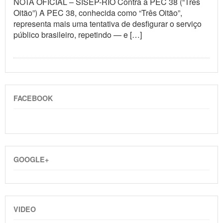
NOTA OFICIAL – SISEP-RIO Contra a PEC 38 (“Três
Oitão”) A PEC 38, conhecida como “Três Oitão”,
representa mais uma tentativa de desfigurar o serviço
público brasileiro, repetindo — e […]
FACEBOOK
GOOGLE+
VIDEO