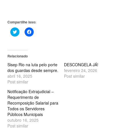
Compartilhe isso:
Clique
Clique
para
para
compartilhar
compartilhar
no
no
Twitter(abre
Facebook(abre
em
em
nova
nova
Relacionado
janela)
janela)
Sisep Rio na luta pelo porte
DESCONGELA JÁ!
dos guardas desde sempre.
fevereiro 24, 2026
abril 16, 2025
Post similar
Post similar
Notificação Extrajudicial –
Requerimento de
Recomposição Salarial para
Todos os Servidores
Públicos Municipais
outubro 16, 2025
Post similar