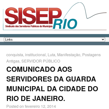
conquista
,
institucional
,
Luta
,
Manifestação
,
Postagens
Antigas
,
SERVIDOR PÚBLICO
COMUNICADO AOS
SERVIDORES DA GUARDA
MUNICIPAL DA CIDADE DO
RIO DE JANEIRO.
Posted on
fevereiro 12, 2014