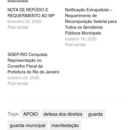
Relacionado
janela)
janela)
NOTA DE REPÚDIO E
Notificação Extrajudicial –
REQUERIMENTO AO MP
Requerimento de
fevereiro 23, 2026
Recomposição Salarial para
Post similar
Todos os Servidores
Públicos Municipais
outubro 16, 2025
Post similar
SISEP-RIO Conquista
Representação no
Conselho Fiscal da
Prefeitura do Rio de Janeiro
outubro 23, 2025
Post similar
Tags:
APOIO
defesa dos direitos
guarda
guarda municipal
manifestação