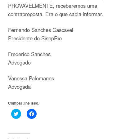
PROVAVELMENTE, receberemos uma
contraproposta. Era o que cabia informar.
Fernando Sanches Cascavel
Presidente do SisepRio
Frederico Sanches
Advogado
Vanessa Palomanes
Advogada
Compartilhe isso:
Clique
Clique
para
para
compartilhar
compartilhar
no
no
Twitter(abre
Facebook(abre
em
em
nova
nova