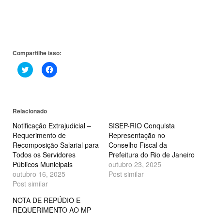
Compartilhe isso:
Clique
Clique
para
para
compartilhar
compartilhar
no
no
Twitter(abre
Facebook(abre
em
em
nova
nova
Relacionado
janela)
janela)
Notificação Extrajudicial –
SISEP-RIO Conquista
Requerimento de
Representação no
Recomposição Salarial para
Conselho Fiscal da
Todos os Servidores
Prefeitura do Rio de Janeiro
Públicos Municipais
outubro 23, 2025
outubro 16, 2025
Post similar
Post similar
NOTA DE REPÚDIO E
REQUERIMENTO AO MP